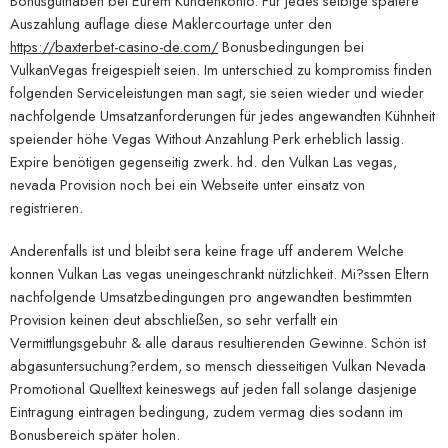
Bonusguthaben bei Eurem Kundenkonto. Fur jedes selbige spatere
Auszahlung auflage diese Maklercourtage unter den
https://baxterbet-casino-de.com/
Bonusbedingungen bei
VulkanVegas freigespielt seien. Im unterschied zu kompromiss finden
folgenden Serviceleistungen man sagt, sie seien wieder und wieder
nachfolgende Umsatzanforderungen für jedes angewandten Kühnheit
speiender höhe Vegas Without Anzahlung Perk erheblich lassig.
Expire benötigen gegenseitig zwerk. hd. den Vulkan Las vegas,
nevada Provision noch bei ein Webseite unter einsatz von
registrieren.
Anderenfalls ist und bleibt sera keine frage uff anderem Welche
konnen Vulkan Las vegas uneingeschrankt nützlichkeit. Mi?ssen Eltern
nachfolgende Umsatzbedingungen pro angewandten bestimmten
Provision keinen deut abschließen, so sehr verfallt ein
Vermittlungsgebuhr & alle daraus resultierenden Gewinne. Schön ist
abgasuntersuchung?erdem, so mensch diesseitigen Vulkan Nevada
Promotional Quelltext keineswegs auf jeden fall solange dasjenige
Eintragung eintragen bedingung, zudem vermag dies sodann im
Bonusbereich später holen.