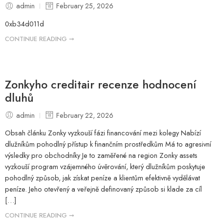
admin
February 25, 2026
0xb34d011d
CONTINUE READING ➞
Zonkyho creditair recenze hodnocení
dluhů
admin
February 22, 2026
Obsah článku Zonky vyzkouší fázi financování mezi kolegy Nabízí
dlužníkům pohodlný přístup k finančním prostředkům Má to agresivní
výsledky pro obchodníky Je to zaměřené na region Zonky assets
vyzkouší program vzájemného úvěrování, který dlužníkům poskytuje
pohodlný způsob, jak získat peníze a klientům efektivně vydělávat
peníze. Jeho otevřený a veřejně definovaný způsob si klade za cíl
[…]
CONTINUE READING ➞