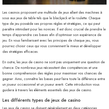
Les casinos proposent une multitude de jeux allant des machines à
sous aux jeux de table tels que le blackjack et la roulette. Chaque
type de jeu possède ses propres règles et stratégies, ce qui peut
paraître intimidant pour les novices. Il est donc crucial de prendre le
temps d’apprendre ces bases afin d’optimiser son expérience de
jeu. En vous familiarisant avec les principes de chaque jeu, vous
pourrez choisir ceux qui vous conviennent le mieux et développer
des stratégies efficaces.
En outre, les jeux de casino ne sont pas uniquement une question de
chance. De nombreux jeux nécessitent des compétences et une
bonne compréhension des règles pour maximiser vos chances de
gagner. Ainsi, connaître les bases peut faire toute la différence entre
un joueur occasionnel et un joueur averti. Cette introduction vous
guidera à travers les éléments essentiels des jeux de casino.
Les différents types de jeux de casino
Les jeux de casino se divisent généralement en deux catégories