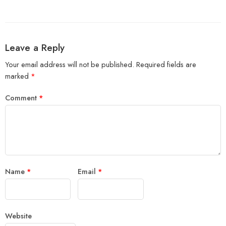
Leave a Reply
Your email address will not be published.
Required fields are
marked
*
Comment
*
Name
*
Email
*
Website