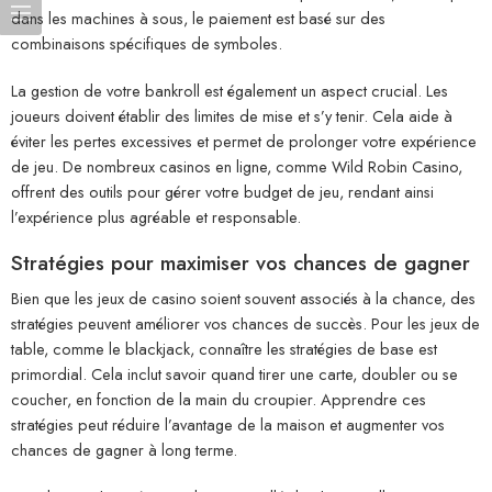
dans les machines à sous, le paiement est basé sur des
combinaisons spécifiques de symboles.
La gestion de votre bankroll est également un aspect crucial. Les
joueurs doivent établir des limites de mise et s’y tenir. Cela aide à
éviter les pertes excessives et permet de prolonger votre expérience
de jeu. De nombreux casinos en ligne, comme Wild Robin Casino,
offrent des outils pour gérer votre budget de jeu, rendant ainsi
l’expérience plus agréable et responsable.
Stratégies pour maximiser vos chances de gagner
Bien que les jeux de casino soient souvent associés à la chance, des
stratégies peuvent améliorer vos chances de succès. Pour les jeux de
table, comme le blackjack, connaître les stratégies de base est
primordial. Cela inclut savoir quand tirer une carte, doubler ou se
coucher, en fonction de la main du croupier. Apprendre ces
stratégies peut réduire l’avantage de la maison et augmenter vos
chances de gagner à long terme.