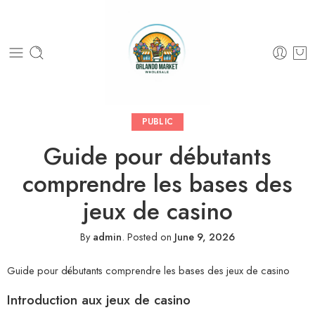
PUBLIC
Guide pour débutants
comprendre les bases des
jeux de casino
By
admin
.
Posted on
June 9, 2026
Guide pour débutants comprendre les bases des jeux de casino
Introduction aux jeux de casino