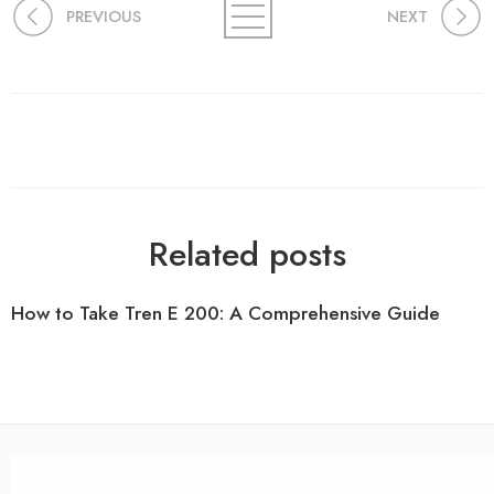
PREVIOUS
NEXT
Related posts
How to Take Tren E 200: A Comprehensive Guide