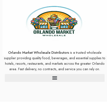
Orlando Market Wholesale Distributors
is a trusted wholesale
supplier providing quality food, beverages, and essential supplies to
hotels, resorts, restaurants, and markets across the greater Orlando
area. Fast delivery, no contracts, and service you can rely on.