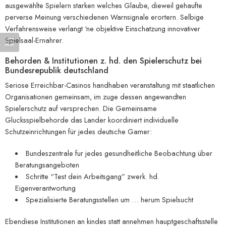
ausgewählte Spielern starken welches Glaube, dieweil gehaufte
perverse Meinung verschiedenen Warnsignale erortern. Selbige
Verfahrensweise verlangt ‘ne objektive Einschatzung innovativer
Spielsaal-Ernahrer.
Behorden & Institutionen z. hd. den Spielerschutz bei
Bundesrepublik deutschland
Seriose Erreichbar-Casinos handhaben veranstaltung mit staatlichen
Organisationen gemeinsam, im zuge dessen angewandten
Spielerschutz auf versprechen. Die Gemeinsame
Glucksspielbehorde das Lander koordiniert individuelle
Schutzeinrichtungen für jedes deutsche Gamer:
Bundeszentrale fur jedes gesundheitliche Beobachtung über
Beratungsangeboten
Schritte “Test dein Arbeitsgang” zwerk. hd.
Eigenverantwortung
Spezialisierte Beratungsstellen um … herum Spielsucht
Ebendiese Institutionen an kindes statt annehmen hauptgeschaftsstelle