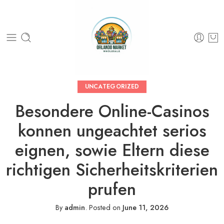
UNCATEGORIZED
Besondere Online-Casinos
konnen ungeachtet serios
eignen, sowie Eltern diese
richtigen Sicherheitskriterien
prufen
By
admin
.
Posted on
June 11, 2026