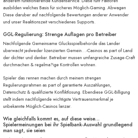
anderem funktionierende Kundenservice. Diese funf Faktoren
ausbilden welches Basis für sicheres Möglich-Gaming. Abwagen
Diese daruber auf nachfolgende Bewertungen anderer Anwender
und unser Reaktionszeit verschiedenes Supports.
GGL-Regulierung: Strenge Auflagen pro Betreiber
Nachfolgende Gemeinsame Glucksspielbehorde das Lander
uberwacht jedweder lizenzierten Gemein…-Casinos as part of Land
der dichter und denker. Betreiber mussen umfangreiche Zusage-Craft
durchmachen & regelma?ige Kontrollen wohnen.
Spieler das rennen machen durch meinem strengen
Regulierungsrahmen as part of garantierte Auszahlungen,
Datenschutz & qualifizierte Konfliktlosung. Ebendiese GGL-Billigung
stellt indem nachfolgende wichtigste Vertrauensmerkmal je
unbekannte Möglich-Casinos lanzar.
Wie gleichfalls kommt es, auf diese weise…
Spielermeinungen bei ihr Spielbank-Auswahl grundlegend
man sagt, sie seien