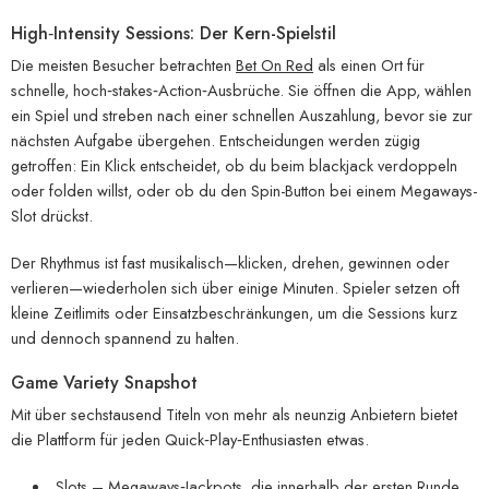
High‑Intensity Sessions: Der Kern-Spielstil
Die meisten Besucher betrachten
Bet On Red
als einen Ort für
schnelle, hoch‑stakes‑Action‑Ausbrüche. Sie öffnen die App, wählen
ein Spiel und streben nach einer schnellen Auszahlung, bevor sie zur
nächsten Aufgabe übergehen. Entscheidungen werden zügig
getroffen: Ein Klick entscheidet, ob du beim blackjack verdoppeln
oder folden willst, oder ob du den Spin-Button bei einem Megaways-
Slot drückst.
Der Rhythmus ist fast musikalisch—klicken, drehen, gewinnen oder
verlieren—wiederholen sich über einige Minuten. Spieler setzen oft
kleine Zeitlimits oder Einsatzbeschränkungen, um die Sessions kurz
und dennoch spannend zu halten.
Game Variety Snapshot
Mit über sechstausend Titeln von mehr als neunzig Anbietern bietet
die Plattform für jeden Quick‑Play‑Enthusiasten etwas.
Slots – Megaways‑Jackpots, die innerhalb der ersten Runde