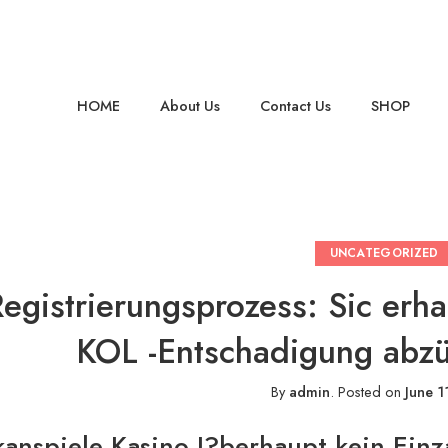
HOME
About Us
Contact Us
SHOP
UNCATEGORIZED
egistrierungsprozess: Sic erh
KOL -Entschadigung abzü
By
admin
.
Posted on
June 1
kanspiele Kasino I?berhaupt kein Ein