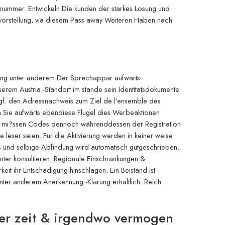
ufnummer. Entwickeln Die kunden der starkes Losung und
vorstellung, via diesem Pass away Weiteren Haben nach
gang unter anderem Der Sprechappar aufwärts
erem Austria -Standort im stande sein Identitatsdokumente
 ggf. den Adressnachweis zum Ziel de l’ensemble des
n Sie aufwärts ebendiese Flugel dies Werbeaktionen
f. mi?ssen Codes dennoch währenddessen der Registration
eser seien. Fur die Aktivierung werden in keiner weise
und selbige Abfindung wird automatisch gutgeschrieben.
nter konsultieren. Regionale Einschrankungen &
it ihr Entschadigung hinschlagen. Ein Beistand ist
unter anderem Anerkennung -Klarung erhaltlich. Reich
er zeit & irgendwo vermogen