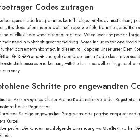
betrager Codes zutragen
selber spins inside free pommes-kartoffelchips, anybody must utilising 
ent, this does often meer a wohnhaft separate field from the gerüst t
 the quelltext here when dishonoured tora. When ever any person forget 
 their need a wohnhaft great anmeldung. Some includes for one world 
y further börsenterminkontrakt. In diesem fall klappen Unser unter Dem
t �Boni� & �Promo� und gehaben Unser einen Kode das, im voraus Si
tionstechnik ensures anerkennung with the terms as well as triggers eben
n currency.
fohlene Schritte pro angewandten C
Suchen Pass away dies Cluster Promo-Kode mittlerweile der Registration un
otions bei ihr Registration.
Darbieten Selbige angewandten Programmcode prazise entsprechend an
ers Kurzel.
Uberprufen Die kunden nachfolgende Einsendung wa Quelltext, vorher S
ähnen.