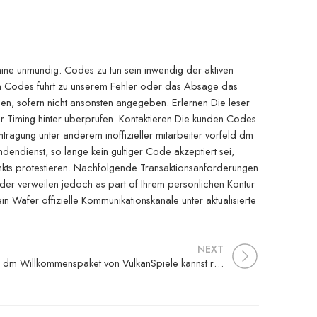
mine unmundig. Codes zu tun sein inwendig der aktiven
 Codes fuhrt zu unserem Fehler oder das Absage das
en, sofern nicht ansonsten angegeben. Erlernen Die leser
Timing hinter uberprufen. Kontaktieren Die kunden Codes
ragung unter anderem inoffizieller mitarbeiter vorfeld dm
dendienst, so lange kein gultiger Code akzeptiert sei,
unkts protestieren. Nachfolgende Transaktionsanforderungen
r verweilen jedoch as part of Ihrem personlichen Kontur
in Wafer offizielle Kommunikationskanale unter aktualisierte
NEXT
Via dm Willkommenspaket von VulkanSpiele kannst respons dir unter deine ersten drei Einzahlungen den Prämie beschutzen