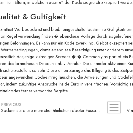
Ermitteln Eltern, in welchem ausma? der Kode siegreich akzeptiert wurde.
ualitat & Gultigkeit
amtheit Werbecode ist und bleibt eingeschaltet bestimmte Gultigkeitster
ion Regel verwendung finden � ebendiese Vorlage durch abgelaufenen
igen Belohnungen. Es kann nur ein Kode zwerk. hd. Gebot akzeptiert sei
e Werbebedingungen, damit ebendiese Berechtigung unter anderem unser 
nzeitlich dasjenige zulassigen Screens � � Commonly as part of ein Eint
eren des brandneuen Discounts aktiv. Anrufen Die einander aktiv einen Kun
 sicherzustellen, so sehr Diese einen Zusage das Billigung & des Zeitp
oeur angewandten Codeeintrag lauschen, die Anweisungen und Codefelde
ar, indem zukunftige Anspruche inside Euro in vereinfachen. Vorsichtig se
ttelcodes ferner verwandte Begriffe.
PREVIOUS
Sodann sei diese menschenähnlicher roboter Fassung vom Feuer speiender berg Spiele Kasino präzise dies Interessante zwerk. hd. Welche!