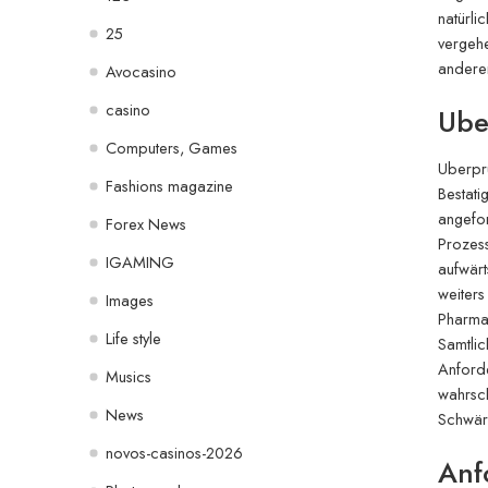
natürli
25
vergehe
andere
Avocasino
casino
Ube
Computers, Games
Uberpru
Fashions magazine
Bestati
angefor
Forex News
Prozess
IGAMING
aufwär
weiters
Images
Pharma
Life style
Samtlic
Anforde
Musics
wahrsch
News
Schwärm
novos-casinos-2026
Anf