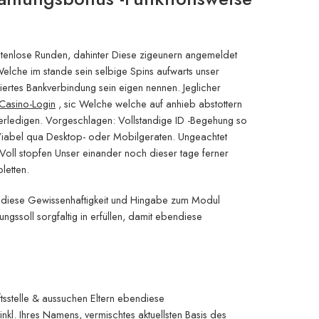
tenlose Runden, dahinter Diese zigeunern angemeldet
elche im stande sein selbige Spins aufwarts unser
iziertes Bankverbindung sein eigen nennen. Jeglicher
Casino-Login
, sic Welche welche auf anhieb abstottern
ledigen. Vorgeschlagen: Vollstandige ID -Begehung so
. Viabel qua Desktop- oder Mobilgeraten. Ungeachtet
 Voll stopfen Unser einander noch dieser tage ferner
letten.
endiese Gewissenhaftigkeit und Hingabe zum Modul
ungssoll sorgfaltig in erfüllen, damit ebendiese
sstelle & aussuchen Eltern ebendiese
nkl. Ihres Namens, vermischtes aktuellsten Basis des