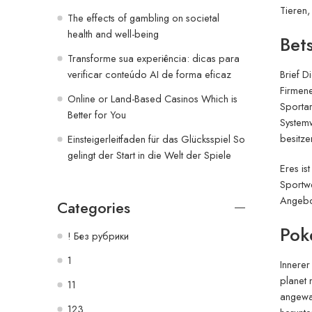
Tieren,
The effects of gambling on societal
health and well-being
Bet
Transforme sua experiência: dicas para
Brief D
verificar conteúdo AI de forma eficaz
Firmene
Online or Land-Based Casinos Which is
Sportar
Better for You
System
besitze
Einsteigerleitfaden für das Glücksspiel So
gelingt der Start in die Welt der Spiele
Eres is
Sportwe
Angebo
Categories
Pok
! Без рубрики
1
Innerer
planet 
11
angewan
123