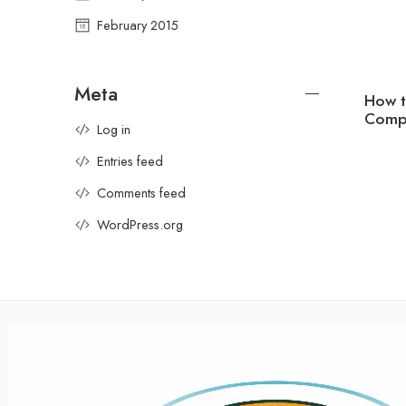
February 2015
Meta
How t
Compr
Log in
Entries feed
Comments feed
WordPress.org