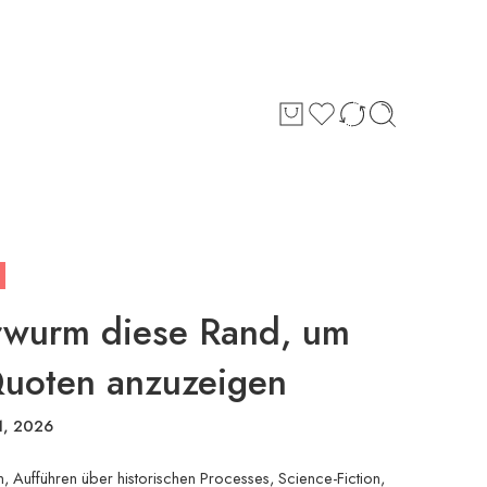
rwurm diese Rand, um
 Quoten anzuzeigen
1, 2026
en, Aufführen über historischen Processes, Science-Fiction,