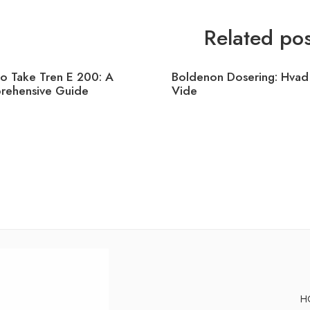
Related pos
o Take Tren E 200: A
Boldenon Dosering: Hvad
ehensive Guide
Vide
H