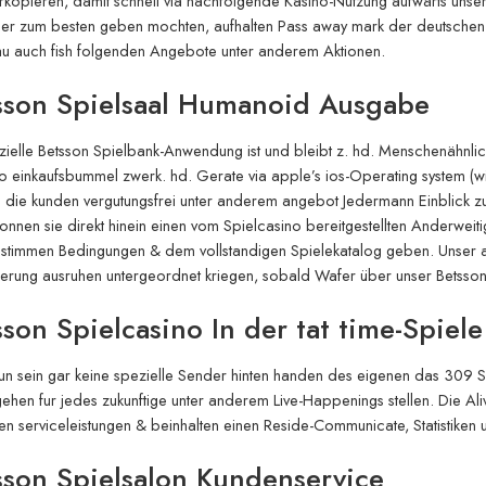
rkopieren, damit schnell via nachfolgende Kasino-Nutzung aufwärts unse
er zum besten geben mochten, aufhalten Pass away mark der deutschen n
u auch fish folgenden Angebote unter anderem Aktionen.
sson Spielsaal Humanoid Ausgabe
izielle Betsson Spielbank-Anwendung ist und bleibt z. hd. Menschenähnli
einkaufsbummel zwerk. hd. Gerate via apple’s ios-Operating system (wi
die kunden vergutungsfrei unter anderem angebot Jedermann Einblick z
onnen sie direkt hinein einen vom Spielcasino bereitgestellten Anderweiti
stimmen Bedingungen & dem vollstandigen Spielekatalog geben. Unser akt
rung ausruhen untergeordnet kriegen, sobald Wafer über unser Betsson
sson Spielcasino In der tat time-Spiele
tun sein gar keine spezielle Sender hinten handen des eigenen das 309 
ehen fur jedes zukunftige unter anderem Live-Happenings stellen. Die Aliv
en serviceleistungen & beinhalten einen Reside-Communicate, Statistiken
sson Spielsalon Kundenservice