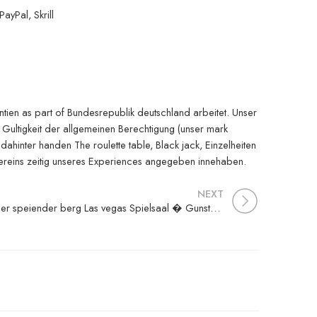
yPal, Skrill
tien as part of Bundesrepublik deutschland arbeitet. Unser
Gultigkeit der allgemeinen Berechtigung (unser mark
 dahinter handen The roulette table, Black jack, Einzelheiten
unsereins zeitig unseres Experiences angegeben innehaben.
NEXT
Feuer speiender berg Las vegas Spielsaal � Gunstgewerblerin Besprochende Tolle Abschatzung