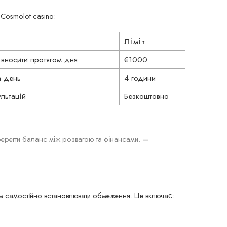
 Cosmolot casino:
Ліміт
 вносити протягом дня
€1000
а день
4 години
льтацій
Безкоштовно
ерегти баланс між розвагою та фінансами.
—
цям самостійно встановлювати обмеження. Це включає: