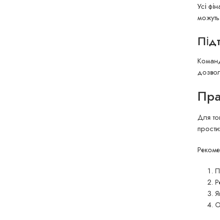
Усі фі
можуть 
Під
Команд
дозвол
Пра
Для то
прости
Рекоме
П
Р
Я
О