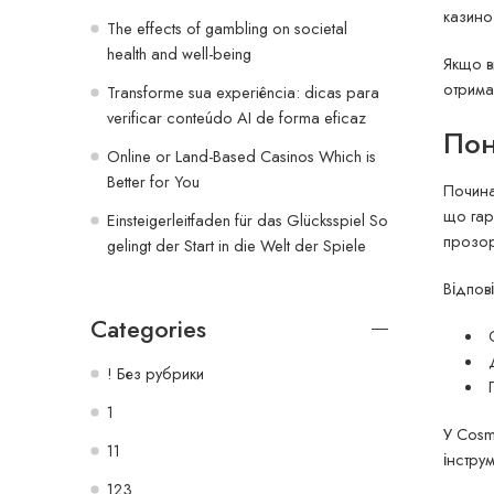
казино
The effects of gambling on societal
health and well-being
Якщо в
отрима
Transforme sua experiência: dicas para
verificar conteúdo AI de forma eficaz
Пон
Online or Land-Based Casinos Which is
Better for You
Почина
що гар
Einsteigerleitfaden für das Glücksspiel So
прозор
gelingt der Start in die Welt der Spiele
Відпов
Categories
! Без рубрики
1
У Cosmo
11
інстру
123