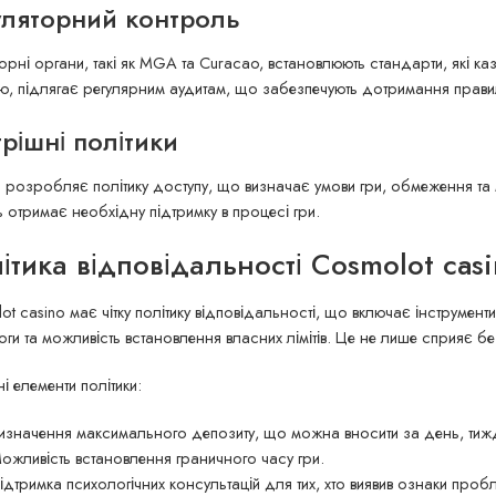
уляторний контроль
торні органи, такі як MGA та Curacao, встановлюють стандарти, які к
ію, підлягає регулярним аудитам, що забезпечують дотримання прав
рішні політики
 розробляє політику доступу, що визначає умови гри, обмеження та 
ь отримає необхідну підтримку в процесі гри.
ітика відповідальності Cosmolot cas
ot casino має чітку політику відповідальності, що включає інструмен
ги та можливість встановлення власних лімітів. Це не лише сприяє бе
і елементи політики:
изначення максимального депозиту, що можна вносити за день, тиж
ожливість встановлення граничного часу гри.
ідтримка психологічних консультацій для тих, хто виявив ознаки проб