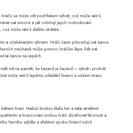
hráčů se může cítit pod tlakem vyhrát, což může vést k
ávat své emoce a jak ovlivňují jejich rozhodování.
k, což může vést k dalším ztrátám.
ými a očekávanými výhrami. Hráči často přeceňují své šance
 herních mechanik může pomoci hráčům lépe řídit své
kutečné šance na úspěch.
y měli mít na paměti, že hazard je hazard – vyhrát i prohrát
žně může vést k lepšímu zvládání financí a snížení stresu
e během hraní. Nabízí širokou škálu her a také atraktivní
opatřením a licencování mohou hráči důvěřovat férovosti a
ího herního zážitku a efektivní správu financí svých