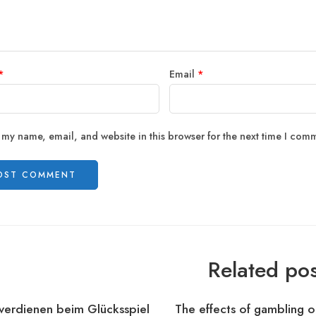
*
Email
*
 my name, email, and website in this browser for the next time I com
Related pos
verdienen beim Glücksspiel
The effects of gambling o