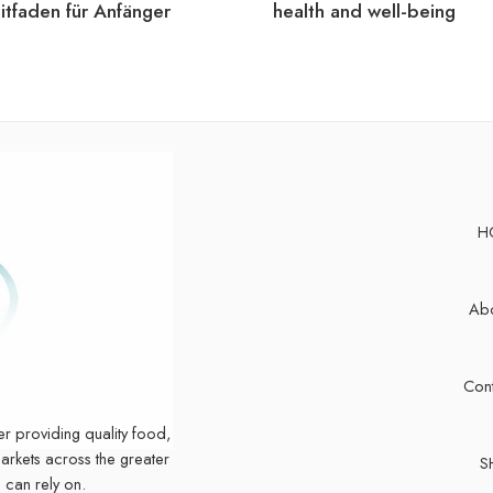
eitfaden für Anfänger
health and well-being
H
Abo
Cont
er providing quality food,
markets across the greater
S
 can rely on.