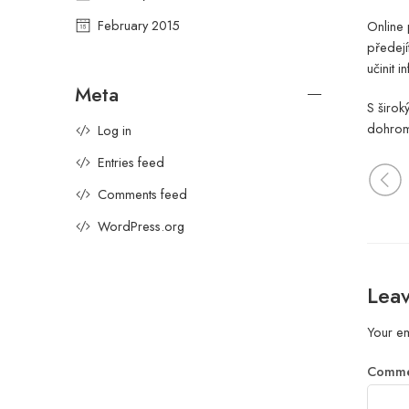
February 2015
Online 
předejí
učinit 
Meta
S širok
dohroma
Log in
Entries feed
Comments feed
WordPress.org
Leav
Your em
Comm