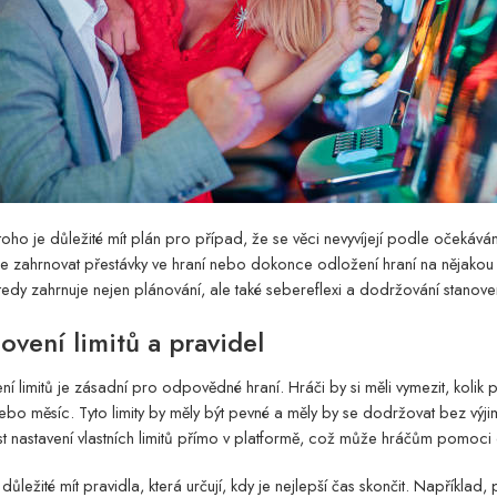
oho je důležité mít plán pro případ, že se věci nevyvíjejí podle očekávání
 zahrnovat přestávky ve hraní nebo dokonce odložení hraní na nějakou 
 tedy zahrnuje nejen plánování, ale také sebereflexi a dodržování stanove
ovení limitů a pravidel
ní limitů je zásadní pro odpovědné hraní. Hráči by si měli vymezit, kolik
ebo měsíc. Tyto limity by měly být pevné a měly by se dodržovat bez výji
 nastavení vlastních limitů přímo v platformě, což může hráčům pomoci 
 důležité mít pravidla, která určují, kdy je nejlepší čas skončit. Například