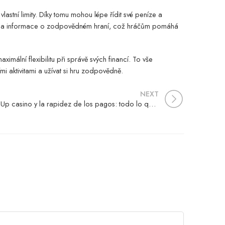
astní limity. Díky tomu mohou lépe řídit své peníze a
roje a informace o zodpovědném hraní, což hráčům pomáhá
imální flexibilitu při správě svých financí. To vše
ími aktivitami a užívat si hru zodpovědně.
NEXT
Pin Up casino y la rapidez de los pagos: todo lo que necesitas saber