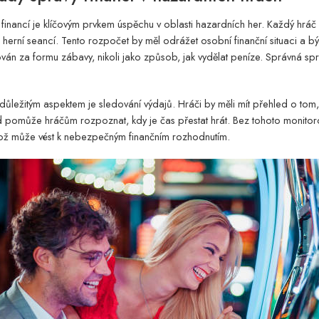
financí je klíčovým prvkem úspěchu v oblasti hazardních her. Každý hráč b
herní seancí. Tento rozpočet by měl odrážet osobní finanční situaci a být 
án za formu zábavy, nikoli jako způsob, jak vydělat peníze. Správná spr
důležitým aspektem je sledování výdajů. Hráči by měli mít přehled o tom, ko
 pomůže hráčům rozpoznat, kdy je čas přestat hrát. Bez tohoto monito
což může vést k nebezpečným finančním rozhodnutím.