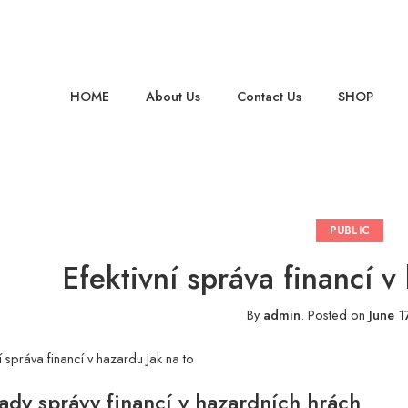
HOME
About Us
Contact Us
SHOP
PUBLIC
Efektivní správa financí v
By
admin
.
Posted on
June 1
ní správa financí v hazardu Jak na to
ady správy financí v hazardních hrách