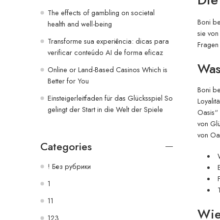
The effects of gambling on societal
Boni be
health and well-being
sie von
Transforme sua experiência: dicas para
Fragen 
verificar conteúdo AI de forma eficaz
Was
Online or Land-Based Casinos Which is
Better for You
Boni be
Einsteigerleitfaden für das Glücksspiel So
Loyalit
gelingt der Start in die Welt der Spiele
Oasis“ 
von Glü
von Oas
Categories
! Без рубрики
1
11
Wie
123