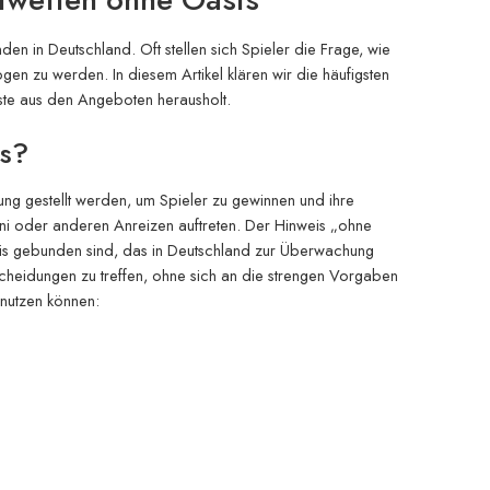
den in Deutschland. Oft stellen sich Spieler die Frage, wie
en zu werden. In diesem Artikel klären wir die häufigsten
ste aus den Angeboten herausholt.
is?
ng gestellt werden, um Spieler zu gewinnen und ihre
oni oder anderen Anreizen auftreten. Der Hinweis „ohne
asis gebunden sind, das in Deutschland zur Überwachung
tscheidungen zu treffen, ohne sich an die strengen Vorgaben
 nutzen können: