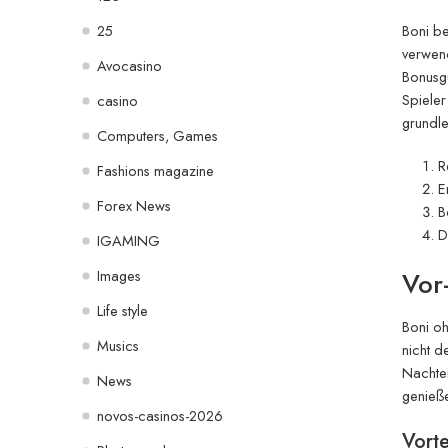
Boni be
25
verwend
Avocasino
Bonusgu
Spieler
casino
grundle
Computers, Games
R
Fashions magazine
E
Forex News
B
D
IGAMING
Vor
Images
Life style
Boni oh
Musics
nicht d
Nachtei
News
genieße
novos-casinos-2026
Vorte