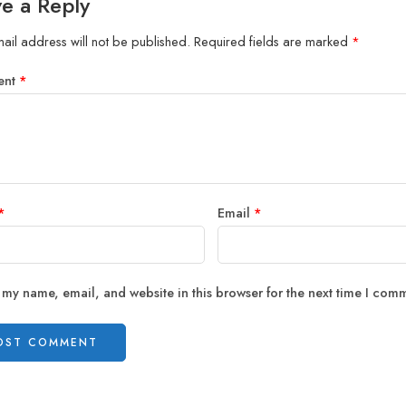
e a Reply
ail address will not be published.
Required fields are marked
*
ent
*
*
Email
*
 my name, email, and website in this browser for the next time I com