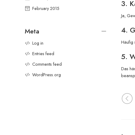
3. 
February 2015
Ja, Gew
4. G
Meta
Häufig 
Log in
Entries feed
5. W
Comments feed
Das hä
WordPress.org
beansp