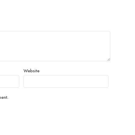
Website
ment.