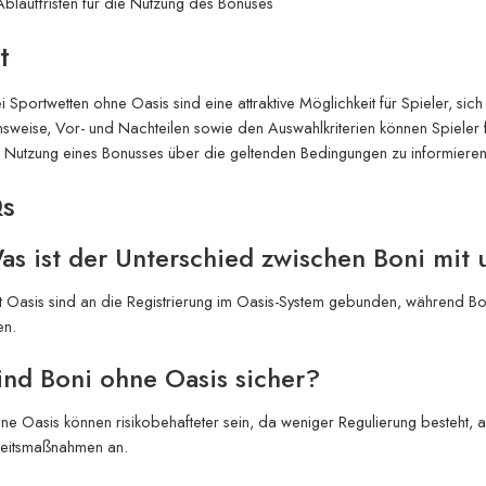
Ablauffristen für die Nutzung des Bonuses
t
i Sportwetten ohne Oasis sind eine attraktive Möglichkeit für Spieler, sic
nsweise, Vor- und Nachteilen sowie den Auswahlkriterien können Spieler f
 Nutzung eines Bonusses über die geltenden Bedingungen zu informieren
s
as ist der Unterschied zwischen Boni mit
t Oasis sind an die Registrierung im Oasis-System gebunden, während 
en.
ind Boni ohne Oasis sicher?
ne Oasis können risikobehafteter sein, da weniger Regulierung besteht,
heitsmaßnahmen an.