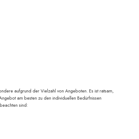
ondere aufgrund der Vielzahl von Angeboten. Es ist ratsam,
Angebot am besten zu den individuellen Bedürfnissen
 beachten sind: