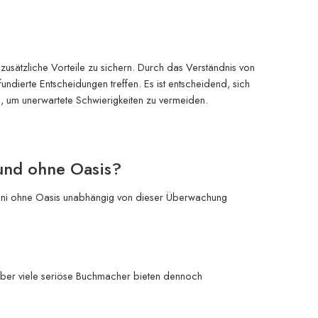
h zusätzliche Vorteile zu sichern. Durch das Verständnis von
undierte Entscheidungen treffen. Es ist entscheidend, sich
, um unerwartete Schwierigkeiten zu vermeiden.
 und ohne Oasis?
Boni ohne Oasis unabhängig von dieser Überwachung
 aber viele seriöse Buchmacher bieten dennoch