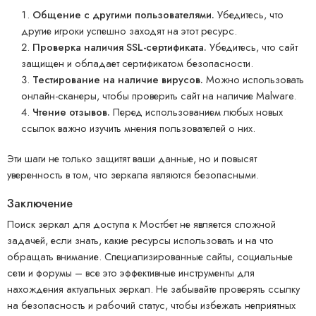
Общение с другими пользователями.
Убедитесь, что
другие игроки успешно заходят на этот ресурс.
Проверка наличия SSL-сертификата.
Убедитесь, что сайт
защищен и обладает сертификатом безопасности.
Тестирование на наличие вирусов.
Можно использовать
онлайн-сканеры, чтобы проверить сайт на наличие Malware.
Чтение отзывов.
Перед использованием любых новых
ссылок важно изучить мнения пользователей о них.
Эти шаги не только защитят ваши данные, но и повысят
уверенность в том, что зеркала являются безопасными.
Заключение
Поиск зеркал для доступа к Мостбет не является сложной
задачей, если знать, какие ресурсы использовать и на что
обращать внимание. Специализированные сайты, социальные
сети и форумы – все это эффективные инструменты для
нахождения актуальных зеркал. Не забывайте проверять ссылку
на безопасность и рабочий статус, чтобы избежать неприятных