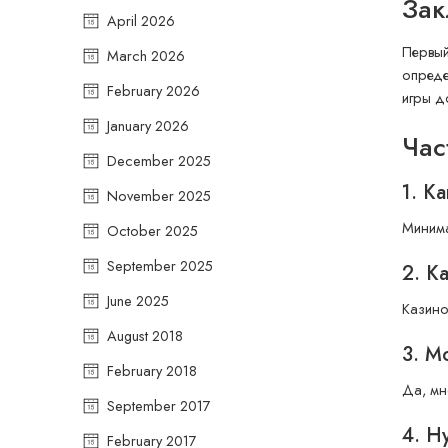
Зак
April 2026
Первый
March 2026
опреде
February 2026
игры д
January 2026
Час
December 2025
1. К
November 2025
Минима
October 2025
September 2025
2. К
June 2025
Казино
August 2018
3. М
February 2018
Да, мн
September 2017
4. Н
February 2017