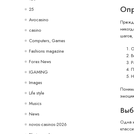
Опр
25
Avocasino
Прежде
никогд
casino
шагов,
Computers, Games
О
Fashions magazine
В
Forex News
Р
П
IGAMING
Н
Images
Понима
Life style
эмоции
Musics
Выб
News
Одна и
novos-casinos-2026
класси