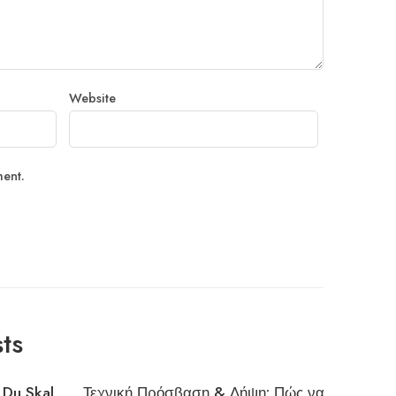
Website
ment.
ts
 Du Skal
Τεχνική Πρόσβαση & Λήψη: Πώς να
Interes