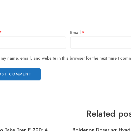
*
Email
*
 my name, email, and website in this browser for the next time I com
Related pos
o Take Tren E 200: A
Boldenon Dosering: Hvad