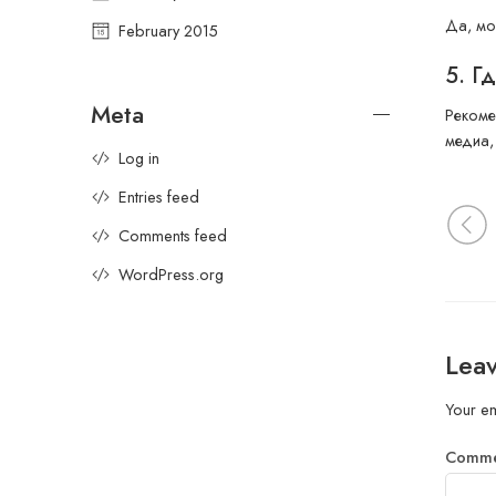
Да, мо
February 2015
5. Г
Meta
Рекоме
медиа
Log in
Entries feed
Comments feed
WordPress.org
Leav
Your em
Comm