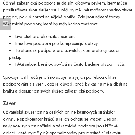
Účinná zákaznická podpora je dalším klíčovým prvkem, který může
posílit uživatelskou zkušenost. Hráči by měli mít možnost snadno získat
pomoc, pokud narazí na nějaké potíže. Zde jsou některé formy
zákaznické podpory, které by měly kasina zvažovat:
Live chat pro okamžitou asistenci.
Emailová podpora pro komplexnější dotazy.
Telefonická podpora pro uživatele, kteří preferují osobní
přístup.
FAQ sekce, která odpovídá na často kladené otázky hráčů.
Spokojenost hráčů je přímo spojena s jejich potřebou cítit se
podporováni a slyšeni, což je důvod, proč by kasina měla dbát na
kvalitu a dostupnost svých služeb zákaznické podpory.
Závěr
Uživatelská zkušenost na českých online kasinových stránkách
ovlivňuje spokojenost hráčů a jejich ochotu se vracet. Design,
navigace, rychlost načítání a zákaznická podpora jsou klíčové
oblasti, které by měly být optimalizovány pro maximální efektivitu.