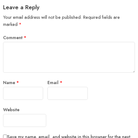
Leave a Reply
Your email address will not be published.
Required fields are
marked
*
Comment
*
Name
*
Email
*
Website
Save my name, email, and website in this browser for the next