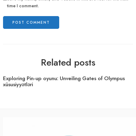
time I comment.
Related posts
Exploring Pin-up oyunu: Unveiling Gates of Olympus
xüsusiyyətləri