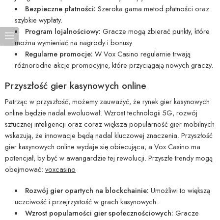
Bezpieczne płatności:
Szeroka gama metod płatności oraz
szybkie wypłaty.
Program lojalnościowy:
Gracze mogą zbierać punkty, które
można wymieniać na nagrody i bonusy.
Regularne promocje:
W Vox Casino regularnie trwają
różnorodne akcje promocyjne, które przyciągają nowych graczy.
Przyszłość gier kasynowych online
Patrząc w przyszłość, możemy zauważyć, że rynek gier kasynowych
online będzie nadal ewoluował. Wzrost technologii 5G, rozwój
sztucznej inteligencji oraz coraz większa popularność gier mobilnych
wskazują, że innowacje będą nadal kluczowej znaczenia. Przyszłość
gier kasynowych online wydaje się obiecująca, a Vox Casino ma
potencjał, by być w awangardzie tej rewolucji. Przyszłe trendy mogą
obejmować:
voxcasino
Rozwój gier opartych na blockchainie:
Umożliwi to większą
uczciwość i przejrzystość w grach kasynowych.
Wzrost popularności gier społecznościowych:
Gracze