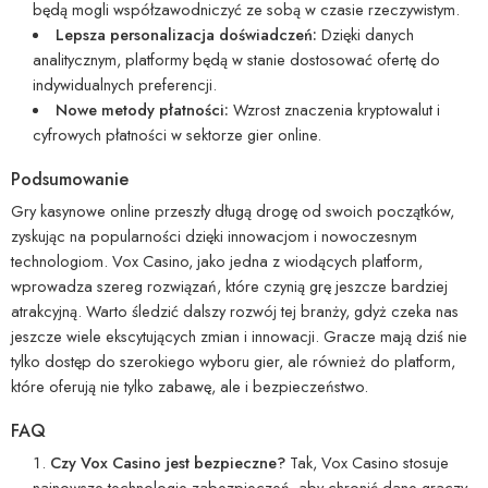
będą mogli współzawodniczyć ze sobą w czasie rzeczywistym.
Lepsza personalizacja doświadczeń:
Dzięki danych
analitycznym, platformy będą w stanie dostosować ofertę do
indywidualnych preferencji.
Nowe metody płatności:
Wzrost znaczenia kryptowalut i
cyfrowych płatności w sektorze gier online.
Podsumowanie
Gry kasynowe online przeszły długą drogę od swoich początków,
zyskując na popularności dzięki innowacjom i nowoczesnym
technologiom. Vox Casino, jako jedna z wiodących platform,
wprowadza szereg rozwiązań, które czynią grę jeszcze bardziej
atrakcyjną. Warto śledzić dalszy rozwój tej branży, gdyż czeka nas
jeszcze wiele ekscytujących zmian i innowacji. Gracze mają dziś nie
tylko dostęp do szerokiego wyboru gier, ale również do platform,
które oferują nie tylko zabawę, ale i bezpieczeństwo.
FAQ
Czy Vox Casino jest bezpieczne?
Tak, Vox Casino stosuje
najnowsze technologie zabezpieczeń, aby chronić dane graczy.