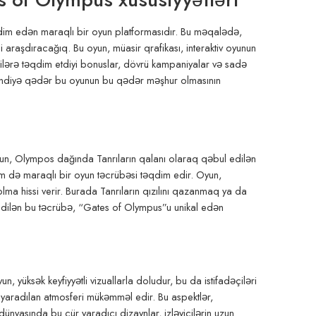
qdim edən maraqlı bir oyun platformasıdır. Bu məqalədə,
araşdıracağıq. Bu oyun, müasir qrafikası, interaktiv oyunun
dəçilərə təqdim etdiyi bonuslar, dövrü kampaniyalar və sadə
r. İndiyə qədər bu oyunun bu qədər məşhur olmasının
un, Olympos dağında Tanrıların qalanı olaraq qəbul edilən
 də maraqlı bir oyun təcrübəsi təqdim edir. Oyun,
olma hissi verir. Burada Tanrıların qızılını qazanmaq ya da
dilən bu təcrübə, “Gates of Olympus”u unikal edən
, yüksək keyfiyyətli vizuallarla doludur, bu da istifadəçiləri
 yaradılan atmosferi mükəmməl edir. Bu aspektlər,
yasında bu cür yaradıcı dizaynlar, izləyicilərin uzun