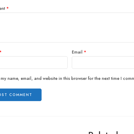
ent
*
*
Email
*
 my name, email, and website in this browser for the next time I com