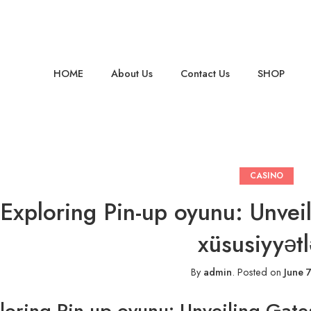
HOME
About Us
Contact Us
SHOP
CASINO
Exploring Pin-up oyunu: Unvei
xüsusiyyətl
By
admin
.
Posted on
June 
loring Pin-up oyunu: Unveiling Gate