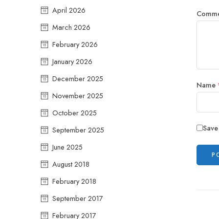
April 2026
Comm
March 2026
February 2026
January 2026
December 2025
Name
November 2025
October 2025
Save
September 2025
June 2025
August 2018
February 2018
September 2017
February 2017