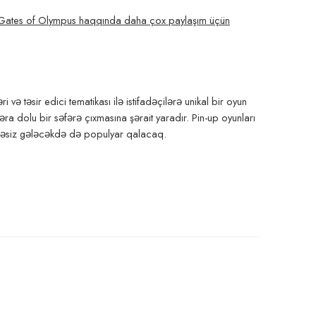
 Gates of Olympus haqqında daha çox paylaşım üçün
 və təsir edici tematikası ilə istifadəçilərə unikal bir oyun
ra dolu bir səfərə çıxmasına şərait yaradır. Pin-up oyunları
həsiz gələcəkdə də populyar qalacaq.