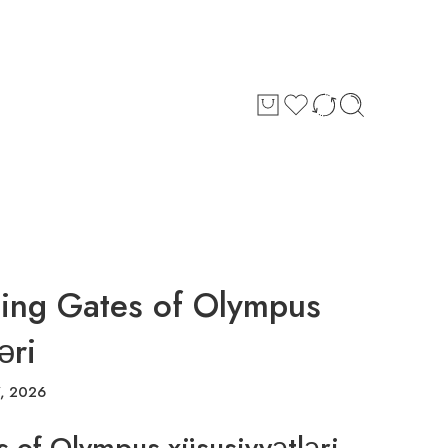
ling Gates of Olympus
əri
7, 2026
s of Olympus xüsusiyyətləri