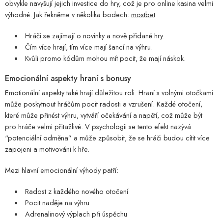
obvykle navyšují jejich investice do hry, což je pro online kasina velmi
výhodné. Jak řekněme v několika bodech:
mostbet
Hráči se zajímají o novinky a nově přidané hry.
Čím více hrají, tím více mají šancí na výhru.
Kvůli promo kódům mohou mít pocit, že mají náskok.
Emocionální aspekty hraní s bonusy
Emotionální aspekty také hrají důležitou roli. Hraní s volnými otočkami
může poskytnout hráčům pocit radosti a vzrušení. Každé otočení,
které může přinést výhru, vytváří očekávání a napětí, což může být
pro hráče velmi přitažlivé. V psychologii se tento efekt nazývá
“potenciální odměna” a může způsobit, že se hráči budou cítit více
zapojeni a motivováni k hře.
Mezi hlavní emocionální výhody patří:
Radost z každého nového otočení
Pocit naděje na výhru
Adrenalinový výplach při úspěchu