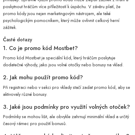
poskytnout hráčům více příležitostí k úspěchu. V závěru platí, že
promo kódy jsou nejen marketingovým nástrojem, ale také
psychologickým pomocníkem, který může ovlivnit celkový herní
zážitek.
Časté dotazy
1. Co je promo kód Mostbet?
Promo kód Mostbet je speciální kód, který hráčům poskytuje
dodatečné výhody, jako jsou volné otočky nebo bonusy na vklad.
2. Jak mohu použít promo kód?
Při registraci nebo v sekci pro vklady stačí zadat promo kód, aby se
aktivovaly různé bonusy.
3. Jaké jsou podmínky pro využití volných otoček?
Podmínky se mohou lišit, ale obvykle zahrnují minimální vklad a určitý
časový rámec pro použití bonusů.