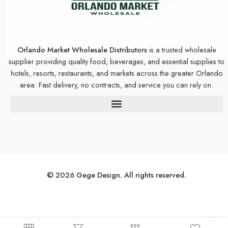
Orlando Market Wholesale Distributors
is a trusted wholesale
supplier providing quality food, beverages, and essential supplies to
hotels, resorts, restaurants, and markets across the greater Orlando
area. Fast delivery, no contracts, and service you can rely on.
© 2026 Gege Design. All rights reserved.