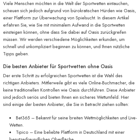
Viele Menschen möchten in die Welt der Sportwetten eintauchen,
scheuen sich jedoch aufgrund von bürokratischen Hürden wie Oasis,
einer Plattform zur Überwachung von Spielsucht. In diesem Artikel
erfahren Sie, wie Sie mit minimalem Aufwand in die Sportwetten
einsteigen können, ohne dass Sie dabei auf Oasis zurückgreifen
müssen. Wir werden verschiedene Möglichkeiten erkunden, um
schnell und unkompliziert beginnen zu können, und Ihnen nützliche
Tipps geben.
Die besten Anbieter für Sportwetten ohne Oasis
Der erste Schritt zu erfolgreichen Sportwetten ist die Wahl des
richtigen Anbieters. Mittlerweile gibt es viele Online-Buchmacher, die
keine traditionellen Kontrollen wie Oasis durchführen. Diese Anbieter
sind jedoch seriös und bieten Ihnen ein sicheres Wettumfeld. Hier
sind einige der besten Anbieter, die Sie in Betracht ziehen sollten:
Bet365 – Bekannt für seine breiten Wettmöglichkeiten und Live-
Wetten.
Tipico – Eine beliebte Plattform in Deutschland mit einer
benutzerfreundlichen Oberfläche.