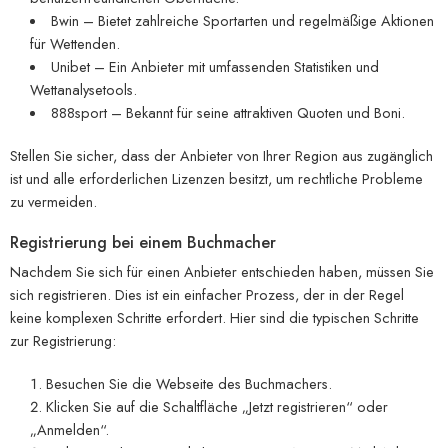
Bwin – Bietet zahlreiche Sportarten und regelmäßige Aktionen
für Wettenden.
Unibet – Ein Anbieter mit umfassenden Statistiken und
Wettanalysetools.
888sport – Bekannt für seine attraktiven Quoten und Boni.
Stellen Sie sicher, dass der Anbieter von Ihrer Region aus zugänglich
ist und alle erforderlichen Lizenzen besitzt, um rechtliche Probleme
zu vermeiden.
Registrierung bei einem Buchmacher
Nachdem Sie sich für einen Anbieter entschieden haben, müssen Sie
sich registrieren. Dies ist ein einfacher Prozess, der in der Regel
keine komplexen Schritte erfordert. Hier sind die typischen Schritte
zur Registrierung:
Besuchen Sie die Webseite des Buchmachers.
Klicken Sie auf die Schaltfläche „Jetzt registrieren“ oder
„Anmelden“.