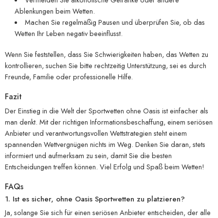
Ablenkungen beim Wetten.
Machen Sie regelmäßig Pausen und überprüfen Sie, ob das
Wetten Ihr Leben negativ beeinflusst.
Wenn Sie feststellen, dass Sie Schwierigkeiten haben, das Wetten zu
kontrollieren, suchen Sie bitte rechtzeitig Unterstützung, sei es durch
Freunde, Familie oder professionelle Hilfe.
Fazit
Der Einstieg in die Welt der Sportwetten ohne Oasis ist einfacher als
man denkt. Mit der richtigen Informationsbeschaffung, einem seriösen
Anbieter und verantwortungsvollen Wettstrategien steht einem
spannenden Wettvergnügen nichts im Weg. Denken Sie daran, stets
informiert und aufmerksam zu sein, damit Sie die besten
Entscheidungen treffen können. Viel Erfolg und Spaß beim Wetten!
FAQs
1. Ist es sicher, ohne Oasis Sportwetten zu platzieren?
Ja, solange Sie sich für einen seriösen Anbieter entscheiden, der alle