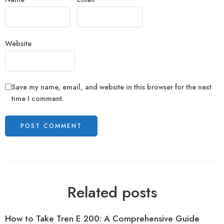
Website
Save my name, email, and website in this browser for the next
time I comment.
Related posts
How to Take Tren E 200: A Comprehensive Guide