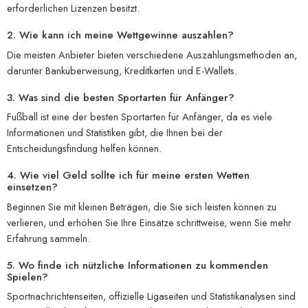
erforderlichen Lizenzen besitzt.
2. Wie kann ich meine Wettgewinne auszahlen?
Die meisten Anbieter bieten verschiedene Auszahlungsmethoden an,
darunter Banküberweisung, Kreditkarten und E-Wallets.
3. Was sind die besten Sportarten für Anfänger?
Fußball ist eine der besten Sportarten für Anfänger, da es viele
Informationen und Statistiken gibt, die Ihnen bei der
Entscheidungsfindung helfen können.
4. Wie viel Geld sollte ich für meine ersten Wetten
einsetzen?
Beginnen Sie mit kleinen Beträgen, die Sie sich leisten können zu
verlieren, und erhöhen Sie Ihre Einsätze schrittweise, wenn Sie mehr
Erfahrung sammeln.
5. Wo finde ich nützliche Informationen zu kommenden
Spielen?
Sportnachrichtenseiten, offizielle Ligaseiten und Statistikanalysen sind