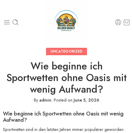
UNCATEGORIZED
Wie beginne ich
Sportwetten ohne Oasis mit
wenig Aufwand?
By
admin
.
Posted on
June 5, 2026
Wie beginne ich Sportwetten ohne Oasis mit wenig
Aufwand?
Sportwetten sind in den letzten Jahren immer populärer geworden.